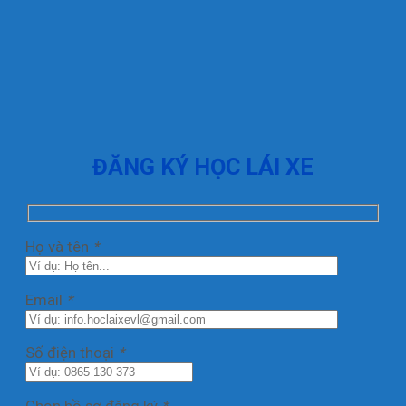
ĐĂNG KÝ HỌC LÁI XE
Họ và tên
*
Email
*
Số điện thoại
*