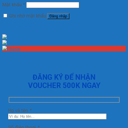
Mật khẩu
*
Ghi nhớ mật khẩu
Đăng nhập
Quên mật khẩu?
ĐĂNG KÝ ĐỂ NHẬN
VOUCHER 500K NGAY
Họ và tên
*
Số điện thoại
*