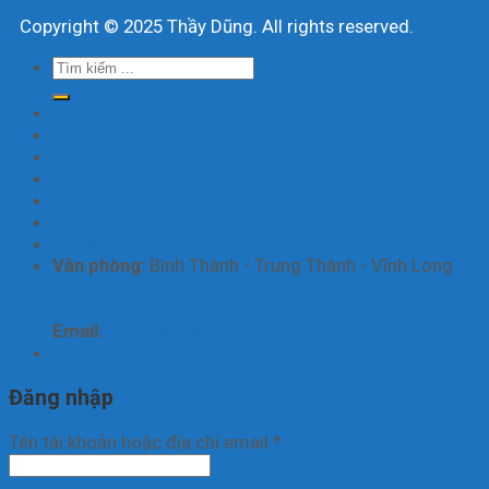
Copyright © 2025 Thầy Dũng. All rights reserved.
Tìm
kiếm:
Giới thiệu
Ôn thi 600 câu luật mới
Đánh giá giáo viên
Đặt lịch học
Tin tức
Liên hệ
Hotline: 0865 130 373
Văn phòng:
Bình Thành - Trung Thành - Vĩnh Long
Email:
info.hoclaixevl@gmail.com
Đăng nhập
Tên tài khoản hoặc địa chỉ email
*