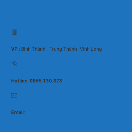
ĐÀO TẠO LÁI XE THẦY DŨNG
VP :
Bình Thành - Trung Thành- Vĩnh Long
Hotline: 0865.130.373
Email:
info.hoclaixevl@gmail.com