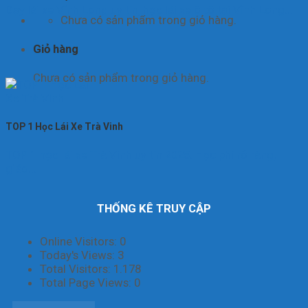
Dạy lái xe Vĩnh Long uy tín, học lái xe ô tô tại Vĩnh Long...
Chưa có sản phẩm trong giỏ hàng.
Giỏ hàng
Chưa có sản phẩm trong giỏ hàng.
TOP 1 Học Lái Xe Trà Vinh
TOP 1 học lái xe Trà Vinh uy tín 2025. Học phí rõ ràng,
giáo...
THỐNG KÊ TRUY CẬP
Online Visitors:
0
Today's Views:
3
Total Visitors:
1.178
Total Page Views:
0