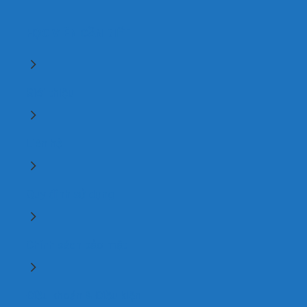
HỌC VIÊN CẦN BIẾT
Giới thiệu
Liên hệ
Quy định sử dụng
Chính sách bảo mật
Điều khoản & Điều kiện