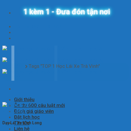
Skip
1 kèm 1 - Đưa đón tận nơi
to
content
Hotline: 0865 130 373
Trang chủ
Tags "TOP 1 Học Lái Xe Trà Vinh"
Giới thiệu
Ôn thi 600 câu luật mới
Đánh giá giáo viên
Đặt lịch học
Tin tức
Dạy Lái Xe Vĩnh Long
Liên hệ