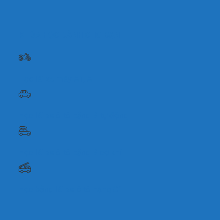
KHÓA HỌC DÀNH CHO BẠN
Học lái xe máy A1, A
Học lái xe ô tô bằng B tự động
Học lái xe ô tô bằng B cơ khí
Học bằng lái xe ô tô hạng C1