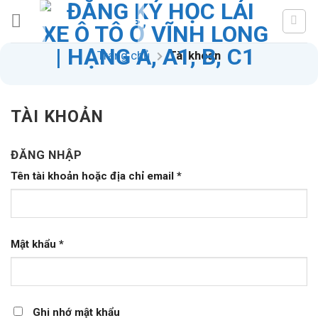
Skip
to
content
Trang chủ
Tài khoản
TÀI KHOẢN
ĐĂNG NHẬP
Tên tài khoản hoặc địa chỉ email
*
Mật khẩu
*
Ghi nhớ mật khẩu