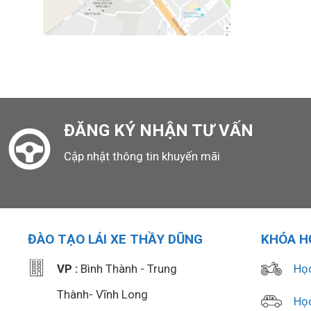
ĐĂNG KÝ NHẬN TƯ VẤN
Cập nhật thông tin khuyến mãi
ĐÀO TẠO LÁI XE THẦY DŨNG
KHÓA H
VP :
Bình Thành - Trung
Học
Thành- Vĩnh Long
Học