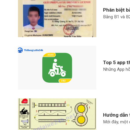
Phân biệt bằ
Bằng B1 và B2 l
Top 5 app t
Những App hỗ t
Hướng dẫn t
Mới đây, một 