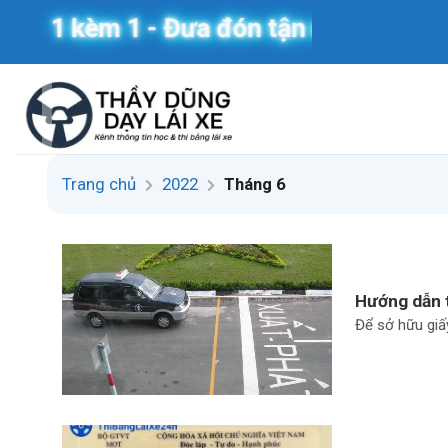
Skip
1 kèm 1 - Đưa đón tận nơi
to
content
Trang chủ
2022
Tháng 6
Hướng dẫn t
Để sở hữu giấy