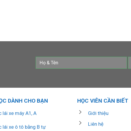
ỌC DÀNH CHO BẠN
HỌC VIÊN CẦN BIẾT
 lái xe máy A1, A
Giới thiệu
Liên hệ
 lái xe ô tô bằng B tự