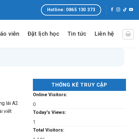
Hotline: 0865 130 373
iáo viên
Đặt lịch học
Tin tức
Liên hệ
THỐNG KÊ TRUY CẬP
Online Visitors:
g lái A2.
0
i viết
Today's Views:
1
Total Visitors: