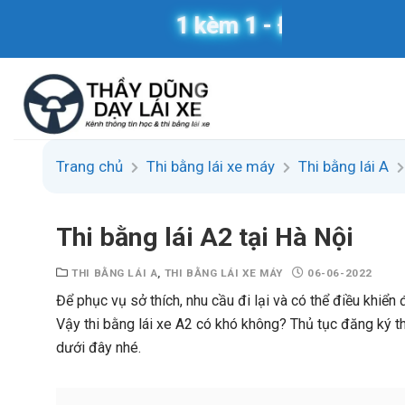
Skip
1 kèm 1 - Đưa đón tận nơi
to
content
Trang chủ
Thi bằng lái xe máy
Thi bằng lái A
Thi bằng lái A2 tại Hà Nội
THI BẰNG LÁI A
,
THI BẰNG LÁI XE MÁY
06-06-2022
Để phục vụ sở thích, nhu cầu đi lại và có thể điều khiển
Vậy thi bằng lái xe A2 có khó không? Thủ tục đăng ký thi
dưới đây nhé.