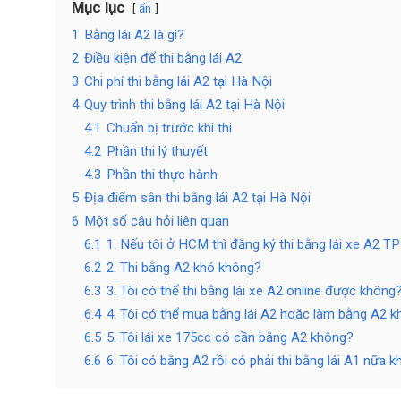
Mục lục
ẩn
1
Bằng lái A2 là gì?
2
Điều kiện để thi bằng lái A2
3
Chi phí thi bằng lái A2 tại Hà Nội
4
Quy trình thi bằng lái A2 tại Hà Nội
4.1
Chuẩn bị trước khi thi
4.2
Phần thi lý thuyết
4.3
Phần thi thực hành
5
Địa điểm sân thi bằng lái A2 tại Hà Nội
6
Một số câu hỏi liên quan
6.1
1. Nếu tôi ở HCM thì đăng ký thi bằng lái xe A2
6.2
2. Thi bằng A2 khó không?
6.3
3. Tôi có thể thi bằng lái xe A2 online được không
6.4
4. Tôi có thể mua bằng lái A2 hoặc làm bằng A2 
6.5
5. Tôi lái xe 175cc có cần bằng A2 không?
6.6
6. Tôi có bằng A2 rồi có phải thi bằng lái A1 nữa 