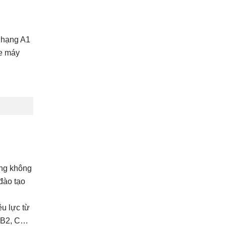
y hạng A1
xe máy
ũng không
đào tạo
ệu lực từ
e B2, C…