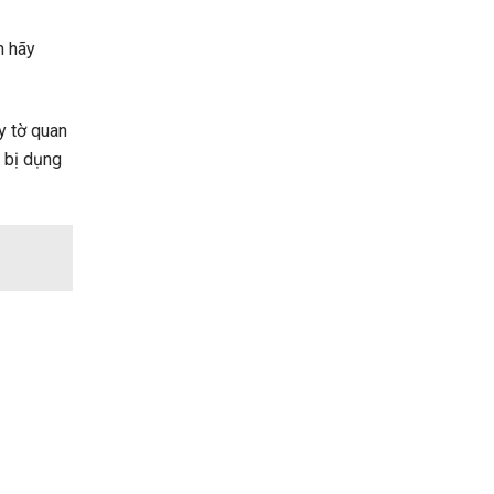
n hãy
y tờ quan
n bị dụng