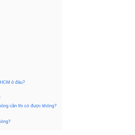
 TPHCM ở đâu?
?
không cần thi có được không?
không?