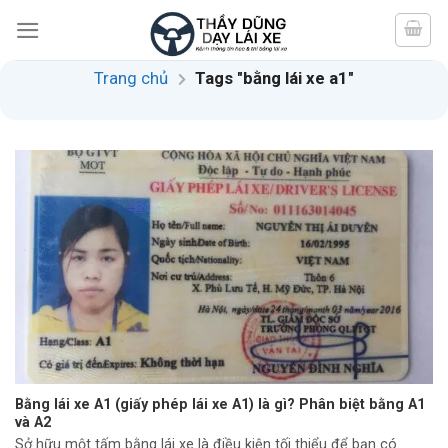
Skip
to
content
Trang chủ
Tags "bằng lái xe a1"
Bằng lái xe A1 (giấy phép lái xe A1) là gì? Phân biệt bằng A1
và A2
Sở hữu một tấm bằng lái xe là điều kiện tối thiểu để bạn có...