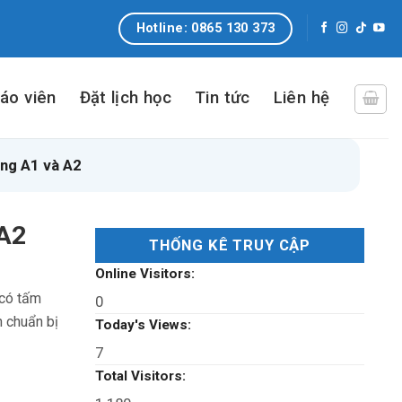
Hotline: 0865 130 373
iáo viên
Đặt lịch học
Tin tức
Liên hệ
bằng A1 và A2
 A2
THỐNG KÊ TRUY CẬP
Online Visitors:
 có tấm
0
n chuẩn bị
Today's Views:
7
Total Visitors: