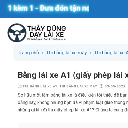
Skip
 - Đưa đón tận nơi
to
content
Trang chủ
Thi bằng lái xe máy
Thi bằng lái xe 
Bằng lái xe A1 (giấy phép lái
THI BẰNG LÁI XE A1
,
THI BẰNG LÁI XE MÁY
03-05-2022
Sở hữu một tấm bằng lái xe là điều kiện tối thiểu để bạ
bằng này, không những bạn đã vi phạm luật giao thông 
những gì khi đi thi giấy phép lái xe A1? Chúng ta cùng đi