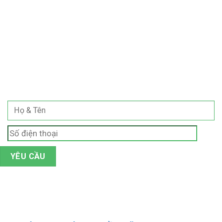
ĐĂNG KÝ NHẬN TƯ VẤN
Cập nhật thông tin khuyến mãi