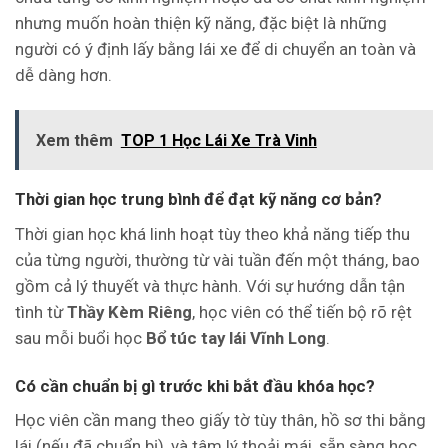
nhưng muốn hoàn thiện kỹ năng, đặc biệt là những
người có ý định lấy bằng lái xe để di chuyển an toàn và
dễ dàng hơn.
Xem thêm
TOP 1 Học Lái Xe Trà Vinh
Thời gian học trung bình để đạt kỹ năng cơ bản?
Thời gian học khá linh hoạt tùy theo khả năng tiếp thu
của từng người, thường từ vài tuần đến một tháng, bao
gồm cả lý thuyết và thực hành. Với sự hướng dẫn tận
tình từ
Thầy Kèm Riêng
, học viên có thể tiến bộ rõ rệt
sau mỗi buổi học
Bổ túc tay lái Vĩnh Long
.
Có cần chuẩn bị gì trước khi bắt đầu khóa học?
Học viên cần mang theo giấy tờ tùy thân, hồ sơ thi bằng
lái (nếu đã chuẩn bị), và tâm lý thoải mái, sẵn sàng học