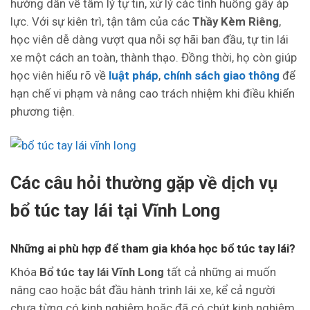
hướng dẫn về tâm lý tự tin, xử lý các tình huống gây áp
lực. Với sự kiên trì, tận tâm của các
Thầy Kèm Riêng
,
học viên dễ dàng vượt qua nỗi sợ hãi ban đầu, tự tin lái
xe một cách an toàn, thành thạo. Đồng thời, họ còn giúp
học viên hiểu rõ về
luật pháp
,
chính sách giao thông
để
hạn chế vi phạm và nâng cao trách nhiệm khi điều khiển
phương tiện.
Các câu hỏi thường gặp về dịch vụ
bổ túc tay lái tại Vĩnh Long
Những ai phù hợp để tham gia khóa học bổ túc tay lái?
Khóa
Bổ túc tay lái Vĩnh Long
tất cả những ai muốn
nâng cao hoặc bắt đầu hành trình lái xe, kể cả người
chưa từng có kinh nghiệm hoặc đã có chút kinh nghiệm