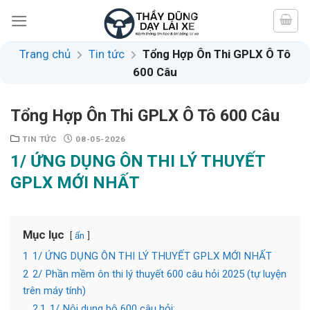
Skip
to
content
Trang chủ
Tin tức
Tổng Hợp Ôn Thi GPLX Ô Tô
600 Câu
Tổng Hợp Ôn Thi GPLX Ô Tô 600 Câu
TIN TỨC
08-05-2026
1/ ỨNG DỤNG ÔN THI LÝ THUYẾT
GPLX MỚI NHẤT
Mục lục
ẩn
1
1/ ỨNG DỤNG ÔN THI LÝ THUYẾT GPLX MỚI NHẤT
2
2/ Phần mềm ôn thi lý thuyết 600 câu hỏi 2025 (tự luyện
trên máy tính)
2.1
1/ Nội dung bộ 600 câu hỏi: