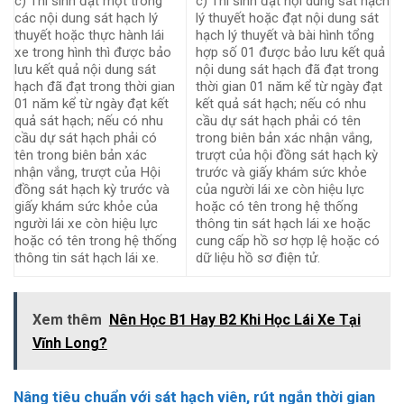
c) Thí sinh đạt một trong
c) Thí sinh đạt nội dung sát hạch
các nội dung sát hạch lý
lý thuyết hoặc đạt nội dung sát
thuyết hoặc thực hành lái
hạch lý thuyết và bài hình tổng
xe trong hình thì được bảo
hợp số 01 được bảo lưu kết quả
lưu kết quả nội dung sát
nội dung sát hạch đã đạt trong
hạch đã đạt trong thời gian
thời gian 01 năm kể từ ngày đạt
01 năm kể từ ngày đạt kết
kết quả sát hạch; nếu có nhu
quả sát hạch; nếu có nhu
cầu dự sát hạch phải có tên
cầu dự sát hạch phải có
trong biên bản xác nhận vắng,
tên trong biên bản xác
trượt của hội đồng sát hạch kỳ
nhận vắng, trượt của Hội
trước và giấy khám sức khỏe
đồng sát hạch kỳ trước và
của người lái xe còn hiệu lực
giấy khám sức khỏe của
hoặc có tên trong hệ thống
người lái xe còn hiệu lực
thông tin sát hạch lái xe hoặc
hoặc có tên trong hệ thống
cung cấp hồ sơ hợp lệ hoặc có
thông tin sát hạch lái xe.
dữ liệu hồ sơ điện tử.
Xem thêm
Nên Học B1 Hay B2 Khi Học Lái Xe Tại
Vĩnh Long?
Nâng tiêu chuẩn với sát hạch viên, rút ngắn thời gian