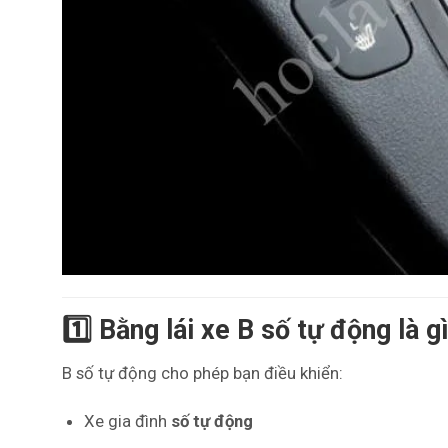
1️⃣ Bằng lái xe B số tự động là g
B số tự động cho phép bạn điều khiển:
Xe gia đình
số tự động