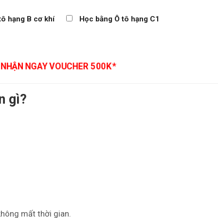
ô hạng B cơ khí
Học bằng Ô tô hạng C1
Ể NHẬN NGAY VOUCHER 500K*
n gì?
hông mất thời gian.