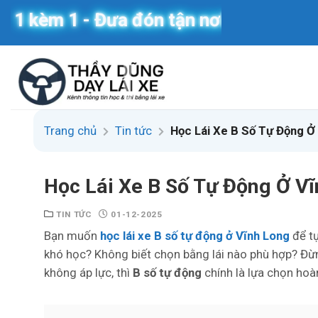
Skip
1 - Đưa đón tận nơi
to
content
Trang chủ
Tin tức
Học Lái Xe B Số Tự Động Ở
Học Lái Xe B Số Tự Động Ở V
TIN TỨC
01-12-2025
Bạn muốn
học lái xe B số tự động ở Vĩnh Long
để tự
khó học? Không biết chọn bằng lái nào phù hợp? Đừ
không áp lực, thì
B số tự động
chính là lựa chọn hoà