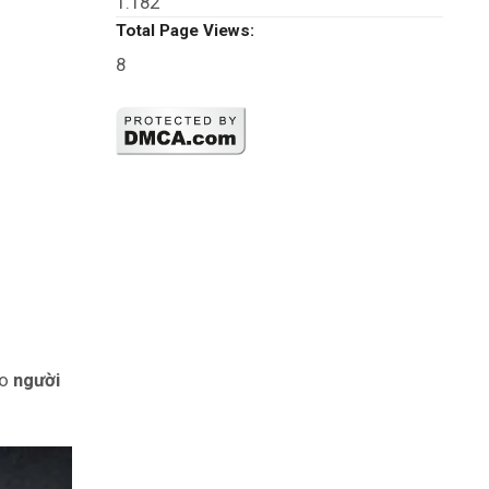
1.182
Total Page Views:
8
ho
người