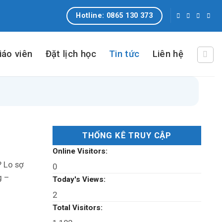
Hotline: 0865 130 373
iáo viên
Đặt lịch học
Tin tức
Liên hệ
THỐNG KÊ TRUY CẬP
Online Visitors:
? Lo sợ
0
g –
Today's Views:
2
Total Visitors: