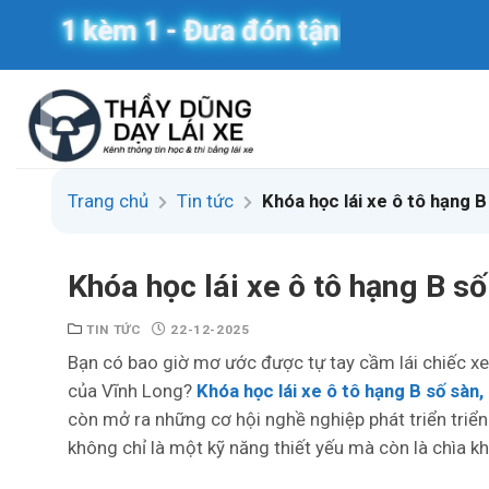
Skip
 kèm 1 - Đưa đón tận nơi
to
content
Trang chủ
Tin tức
Khóa học lái xe ô tô hạng B
Khóa học lái xe ô tô hạng B s
TIN TỨC
22-12-2025
Bạn có bao giờ mơ ước được tự tay cầm lái chiếc x
của Vĩnh Long?
Khóa học lái xe ô tô hạng B số sàn
còn mở ra những cơ hội nghề nghiệp phát triển triển 
không chỉ là một kỹ năng thiết yếu mà còn là chìa 