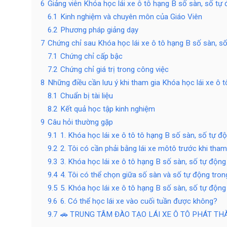
6
Giảng viên Khóa học lái xe ô tô hạng B số sàn, số tự
6.1
Kinh nghiệm và chuyên môn của Giáo Viên
6.2
Phương pháp giảng dạy
7
Chứng chỉ sau Khóa học lái xe ô tô hạng B số sàn, s
7.1
Chứng chỉ cấp bậc
7.2
Chứng chỉ giá trị trong công việc
8
Những điều cần lưu ý khi tham gia Khóa học lái xe ô 
8.1
Chuẩn bị tài liệu
8.2
Kết quả học tập kinh nghiệm
9
Câu hỏi thường gặp
9.1
1. Khóa học lái xe ô tô tô hạng B số sàn, số tự đ
9.2
2. Tôi có cần phải bằng lái xe môtô trước khi tha
9.3
3. Khóa học lái xe ô tô hạng B số sàn, số tự độn
9.4
4. Tôi có thể chọn giữa số sàn và số tự động tro
9.5
5. Khóa học lái xe ô tô hạng B số sàn, số tự động
9.6
6. Có thể học lái xe vào cuối tuần được không?
9.7
🚗 TRUNG TÂM ĐÀO TẠO LÁI XE Ô TÔ PHÁT T