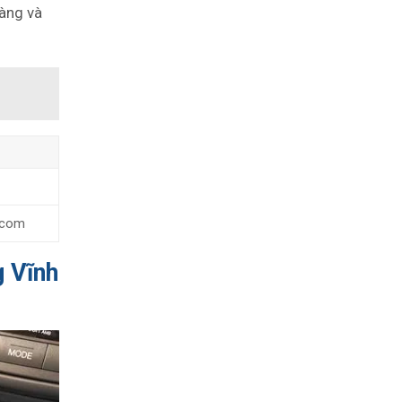
hàng và
.com
g Vĩnh