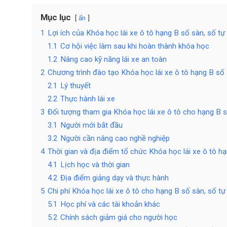
Mục lục
ẩn
1
Lợi ích của Khóa học lái xe ô tô hạng B số sàn, số t
1.1
Cơ hội việc làm sau khi hoàn thành khóa học
1.2
Nâng cao kỹ năng lái xe an toàn
2
Chương trình đào tạo Khóa học lái xe ô tô hạng B số
2.1
Lý thuyết
2.2
Thực hành lái xe
3
Đối tượng tham gia Khóa học lái xe ô tô cho hạng B 
3.1
Người mới bắt đầu
3.2
Người cần nâng cao nghề nghiệp
4
Thời gian và địa điểm tổ chức Khóa học lái xe ô tô h
4.1
Lịch học và thời gian
4.2
Địa điểm giảng dạy và thực hành
5
Chi phí Khóa học lái xe ô tô cho hạng B số sàn, số t
5.1
Học phí và các tài khoản khác
5.2
Chính sách giảm giá cho người học