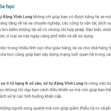
óa học
 tự động Vĩnh Long
không chỉ giúp bạn có được bằng lái xe m
ng tăng về lái xe chuyên nghiệp, các công ty vận tải, dịch vụ 
ều tìm kiếm những tài xế có chứng chỉ hợp pháp. Đặc biệt, nh
ơn, vì loại xe này ngày càng phổ biến và dễ sử dụng.
 việc trong nhiều lĩnh vực như giao hàng, lái xe cho nhà hàng
khóa học cũng giúp bạn xây dựng mạng lưới quan hệ trong cá
i xe ô tô hạng B số sàn, số tự động Vĩnh Long
là công việc b
ọc không chỉ dạy bạn cách điều khiển xe mà còn giúp bạn hiể
ách xử lý các tình huống khẩn cấp.
 những người xung quanh mà còn giúp giảm thiểu rủi ro và ph