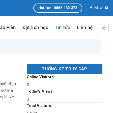
Hotline: 0865 130 373
iáo viên
Đặt lịch học
Tin tức
Liên hệ
THỐNG KÊ TRUY CẬP
Online Visitors:
tuyệt đẹp
0
c mơ mà
Today's Views:
y lái xe
3
Total Visitors: