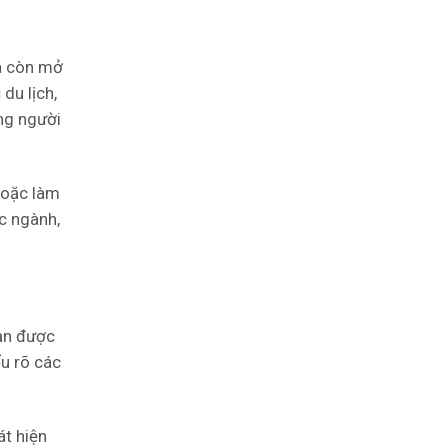
à còn mở
du lịch,
ững người
 hoặc làm
c ngành,
ạn được
u rõ các
át hiện