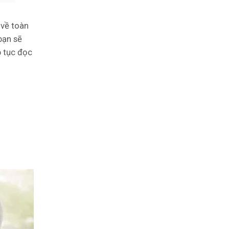
 về toàn
bạn sẽ
p tục đọc