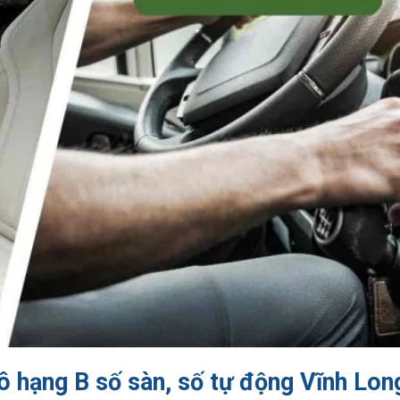
tô hạng B số sàn, số tự động Vĩnh Lon