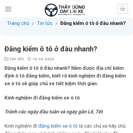
Skip
to
content
Trang chủ
Tin tức
Đăng kiểm ô tô ở đâu nhanh?
Đăng kiểm ô tô ở đâu nhanh?
TIN TỨC
10-04-2020
Đăng kiểm ô tô ở đâu nhanh
? N
ắm được
đ
ịa chỉ kiểm
định ô tô đăng kiểm, biết
rõ
kinh nghiệm đi đăng kiểm
xe ô tô sẽ giúp chủ xe tiết kiệm thời gian
.
K
inh nghiệm đi đăng kiểm xe ô tô
Tránh các ngày đầu tuần và ngày gần Lễ, Tết
Kinh nghiệm đi
đăng kiểm xe ô tô
là các chủ xe hãy chủ