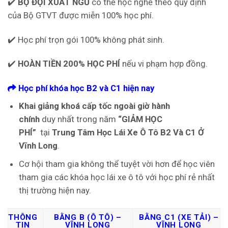
✔️
BỘ ĐỘI XUẤT NGŨ
có thẻ học nghề theo quy định
của Bộ GTVT được miễn 100% học phí.
✔️ Học phí trọn gói 100% không phát sinh.
✔️
HOÀN TIỀN 200% HỌC PHÍ
nếu vi phạm hợp đồng.
Học phí khóa học B2 và C1 hiện nay
Khai giảng khoá cấp tốc ngoài giờ hành
chính
duy nhất trong năm
“GIẢM HỌC
PHÍ”
tại
Trung Tâm Học Lái Xe Ô Tô B2 Và C1 Ở
Vĩnh Long
.
Cơ hội tham gia không thể tuyệt vời hơn để học viên
tham gia các khóa học lái xe ô tô với học phí rẻ nhất
thị trường hiện nay.
THÔNG
BẰNG B (Ô TÔ) –
BẰNG C1 (XE TẢI) –
TIN
VĨNH LONG
VĨNH LONG