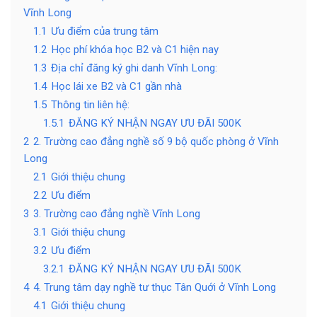
Vĩnh Long
1.1
Ưu điểm của trung tâm
1.2
Học phí khóa học B2 và C1 hiện nay
1.3
Địa chỉ đăng ký ghi danh Vĩnh Long:
1.4
Học lái xe B2 và C1 gần nhà
1.5
Thông tin liên hệ:
1.5.1
ĐĂNG KÝ NHẬN NGAY ƯU ĐÃI 500K
2
2. Trường cao đẳng nghề số 9 bộ quốc phòng ở Vĩnh
Long
2.1
Giới thiệu chung
2.2
Ưu điểm
3
3. Trường cao đẳng nghề Vĩnh Long
3.1
Giới thiệu chung­
3.2
Ưu điểm
3.2.1
ĐĂNG KÝ NHẬN NGAY ƯU ĐÃI 500K
4
4. Trung tâm dạy nghề tư thục Tân Quới ở Vĩnh Long
4.1
Giới thiệu chung