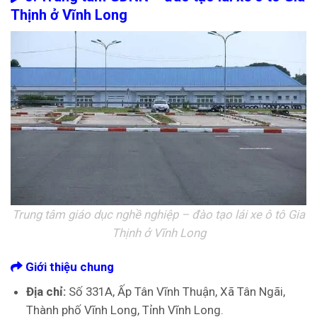
Thịnh ở Vĩnh Long
Trung tâm giáo dục nghề nghiệp – đào tạo lái xe ô tô Gia
Thịnh ở Vĩnh Long
Giới thiệu chung
Địa chỉ:
Số 331A, Ấp Tân Vĩnh Thuận, Xã Tân Ngãi,
Thành phố Vĩnh Long, Tỉnh Vĩnh Long.