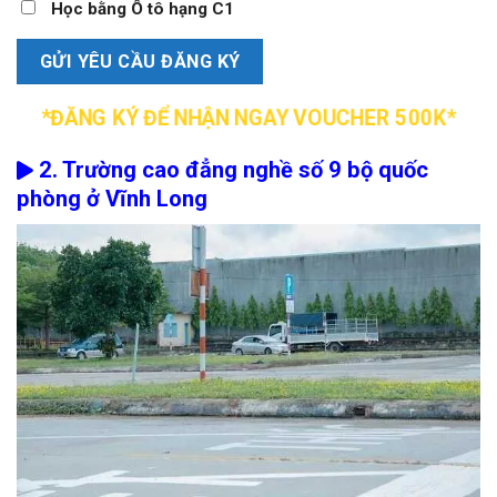
Học bằng Ô tô hạng C1
*ĐĂNG KÝ ĐỂ NHẬN NGAY VOUCHER 500K*
2. Trường cao đẳng nghề số 9 bộ quốc
phòng ở Vĩnh Long