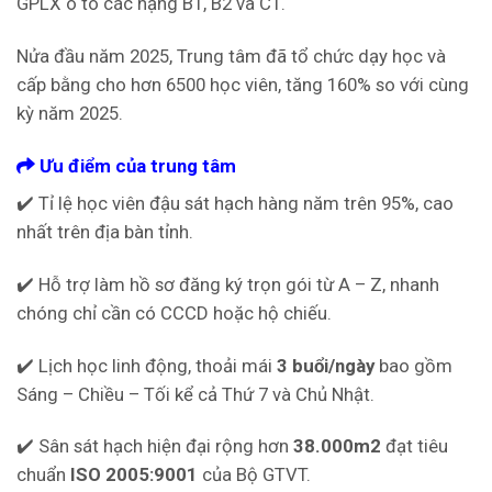
GPLX ô tô các hạng B1, B2 và C1.
Nửa đầu năm 2025, Trung tâm đã tổ chức dạy học và
cấp bằng cho hơn 6500 học viên, tăng 160% so với cùng
kỳ năm 2025.
Ưu điểm của trung tâm
✔️ Tỉ lệ học viên đậu sát hạch hàng năm trên 95%, cao
nhất trên địa bàn tỉnh.
✔️ Hỗ trợ làm hồ sơ đăng ký trọn gói từ A – Z, nhanh
chóng chỉ cần có CCCD hoặc hộ chiếu.
✔️ Lịch học linh động, thoải mái
3 buổi/ngày
bao gồm
Sáng – Chiều – Tối kể cả Thứ 7 và Chủ Nhật.
✔️ Sân sát hạch hiện đại rộng hơn
38.000m2
đạt tiêu
chuẩn
ISO 2005:9001
của Bộ GTVT.