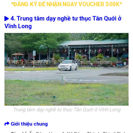
*ĐĂNG KÝ ĐỂ NHẬN NGAY VOUCHER 500K*
4. Trung tâm dạy nghề tư thục Tân Quới ở
Vĩnh Long
Trung tâm dạy nghề tư thục Tân Quới ở Vĩnh Long
Giới thiệu chung