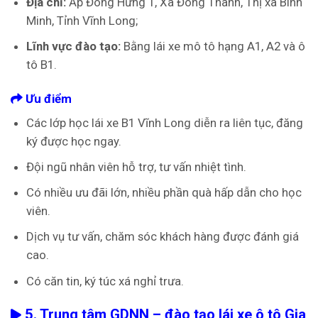
Địa chỉ:
Ấp Đông Hưng 1, Xã Đông Thành, Thị xã Bình
Minh, Tỉnh Vĩnh Long;
Lĩnh vực đào tạo:
Bằng lái xe mô tô hạng A1, A2 và ô
tô B1.
Ưu điểm
Các lớp học lái xe B1 Vĩnh Long diễn ra liên tục, đăng
ký được học ngay.
Đội ngũ nhân viên hỗ trợ, tư vấn nhiệt tình.
Có nhiều ưu đãi lớn, nhiều phần quà hấp dẫn cho học
viên.
Dịch vụ tư vấn, chăm sóc khách hàng được đánh giá
cao.
Có căn tin, ký túc xá nghỉ trưa.
5. Trung tâm GDNN – đào tạo lái xe ô tô Gia