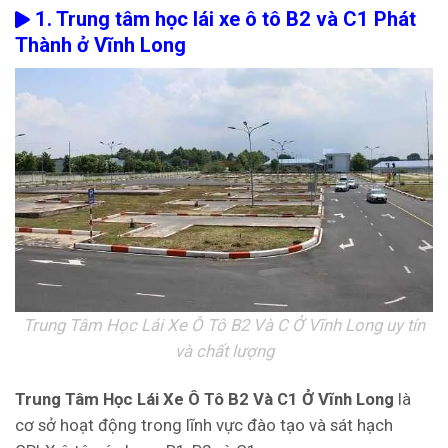
1. Trung tâm học lái xe ô tô B2 và C1 Phát
Thành ở Vĩnh Long
Trung Tâm Học Lái Xe Ô Tô B2 Và C Ở Vĩnh Long uy tín
và chất lượng
Trung Tâm Học Lái Xe Ô Tô B2 Và C1 Ở Vĩnh Long
là
cơ sở hoạt động trong lĩnh vực đào tạo và sát hạch