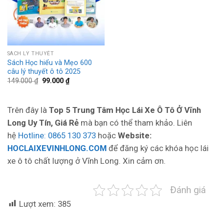
SÁCH LÝ THUYẾT
Sách Học hiểu và Mẹo 600
câu lý thuyết ô tô 2025
Giá
Giá
149.000
₫
99.000
₫
gốc
hiện
là:
tại
149.000 ₫.
là:
99.000 ₫.
Trên đây là
Top 5 Trung Tâm Học Lái Xe Ô Tô Ở Vĩnh
Long Uy Tín, Giá Rẻ
mà bạn có thể tham khảo. Liên
hệ
Hotline: 0865 130 373
hoặc
Website:
HOCLAIXEVINHLONG.COM
để đăng ký các khóa học lái
xe ô tô chất lượng ở Vĩnh Long. Xin cảm ơn.
Đánh giá
Lượt xem:
385