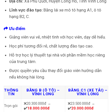
Địa chỉ:
Xã Phú Quới, Huyện Long Hồ, Tỉnh Vĩnh Long
Lĩnh vực đào tạo:
Bằng lái xe mô tô hạng A1, ô tô
hạng B2, C.
Ưu điểm
Giảng viên vui vẻ, nhiệt tình với học viên, dạy dễ hiểu.
Học phí tương đối rẻ, chất lượng đào tạo cao.
Hỗ trợ học lý thuyết tại nhà với phần mềm học riêng
của trung tâm.
Được quyền yêu cầu thay đổi giáo viên hướng dẫn
nếu không hài lòng.
THÔNG
BẰNG B (Ô TÔ) –
BẰNG C1 (XE TẢI) –
TIN
VĨNH LONG
VĨNH LONG
❌20.300.000đ →
❌23.500.000đ →
Trọn gói
✔️
18.000.000đ
✔️
20.000.000đ