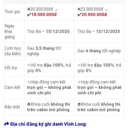
❌20.300.000đ →
❌23.500.000đ →
Trọn gói
✔️
18.000.000đ
✔️
20.000.000đ
Ngày
khai
Thứ Ba –
15/12/2025
Thứ Ba –
15/12/2025
giảng
Lịch học
Sau
3,5 tháng
tốt
Sau
6 tháng
tốt nghiệp
(dự kiến)
nghiệp
⭐Hỗ trợ
đậu 100%
, trả
⭐Hỗ trợ
đậu 100%
, trả
Hỗ trợ
góp
0%
góp
0%
⭐Hợp đồng cam kết
⭐Hợp đồng cam kết
Cam kết
trọn gói – không phát
trọn gói – không phát
sinh chi phí
sinh chi phí
⛔Khóa cuối
không thi
⛔Khóa cuối
không thi
Đặc biệt
trên cabin mô phỏng
trên cabin mô phỏng
Địa chỉ đăng ký ghi danh Vĩnh Long: