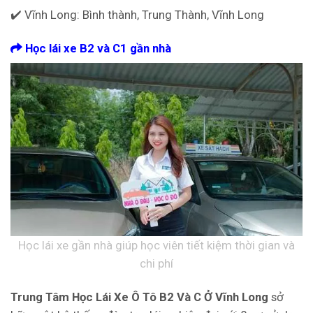
✔️ Vĩnh Long: Bình thành, Trung Thành, Vĩnh Long
Học lái xe B2 và C1 gần nhà
Học lái xe gần nhà giúp học viên tiết kiệm thời gian và
chi phí
Trung Tâm Học Lái Xe Ô Tô B2 Và C Ở Vĩnh Long
sở