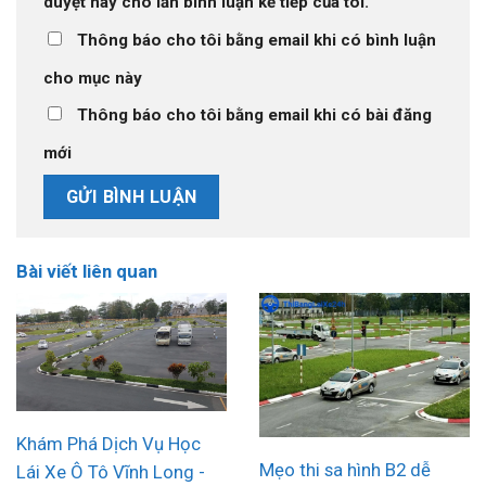
duyệt này cho lần bình luận kế tiếp của tôi.
Thông báo cho tôi bằng email khi có bình luận
cho mục này
Thông báo cho tôi bằng email khi có bài đăng
mới
Bài viết liên quan
Khám Phá Dịch Vụ Học
Mẹo thi sa hình B2 dễ
Lái Xe Ô Tô Vĩnh Long -