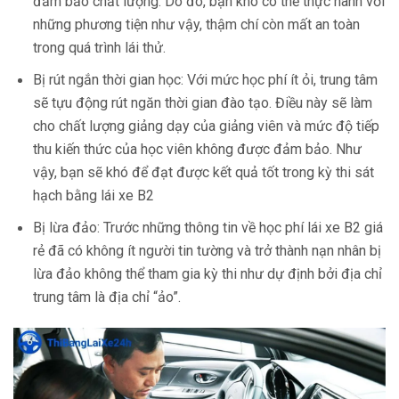
đảm bảo chất lượng. Do đó, bạn khó có thể thực hành với
những phương tiện như vậy, thậm chí còn mất an toàn
trong quá trình lái thử.
Bị rút ngắn thời gian học: Với mức học phí ít ỏi, trung tâm
sẽ tựu động rút ngăn thời gian đào tạo. Điều này sẽ làm
cho chất lượng giảng dạy của giảng viên và mức độ tiếp
thu kiến thức của học viên không được đảm bảo. Như
vậy, bạn sẽ khó để đạt được kết quả tốt trong kỳ thi sát
hạch bằng lái xe B2
Bị lừa đảo: Trước những thông tin về học phí lái xe B2 giá
rẻ đã có không ít người tin tường và trở thành nạn nhân bị
lừa đảo không thể tham gia kỳ thi như dự định bởi địa chỉ
trung tâm là địa chỉ “ảo”.