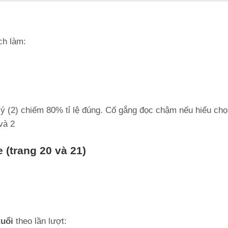
ch làm:
 ý (2) chiếm 80% tỉ lệ đúng. Cố gắng đọc chậm nếu hiểu chọ
và 2
e (trang 20 và 21)
tuổi
theo lần lượt: