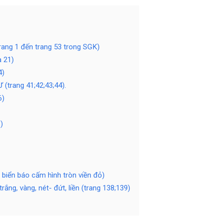
trang 1 đến trang 53 trong SGK)
à 21)
4)
trang 41;42;43;44).
6)
)
 biển báo cấm hình tròn viền đỏ)
ắng, vàng, nét- đứt, liền (trang 138;139)