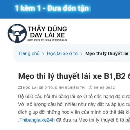
Skip
1 kèm 1 - Đưa đón tận nơi
to
content
Trang chủ
Học lái xe ô tô
Mẹo thi lý thuyết lá
Mẹo thi lý thuyết lái xe B1,B2
HỌC LÁI XE Ô TÔ
,
KINH NGHIỆM THI
08-05-2022
Bộ 600 câu hỏi thi bằng lái xe Ô tô các hạng đã đư
Với số lượng câu hỏi nhiều như này đặt ra áp lực t
đích giúp đỡ những học viên của mình có thể tiết ki
,
Thibanglaixe24h
đã đưa ra Mẹo thi lý thuyết ô tô 