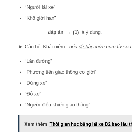
“Người lái xe”
“Khổ giới hạn”
đáp án → (1)
là ý đúng.
► Câu hỏi Khái niệm ,
nếu
đề bài
chứa cụm từ sau
“Làn đường”
“Phương tiện giao thông cơ giới”
“Dừng xe”
“Đỗ xe”
“Người điểu khiển giao thông”
Xem thêm
Thời gian học bằng lái xe B2 bao lâu 