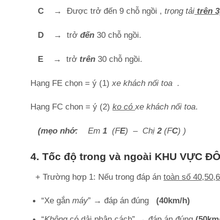
C
→
Được trở đến 9 chỗ ngồi ,
trọng tải
trên 3
D
→
trở
đến
30 chỗ ngồi.
E →
trở
trên
30 chỗ ngồi.
Hạng FE chọn = ý (1)
xe khách nối toa .
Hạng FC chon = ý (2)
ko có
xe khách nối toa
.
(mẹo nhớ:
Em
1
(F
E
) – Chị
2
(F
C
) )
4. Tốc độ trong và ngoài KHU VỰC ĐÔ
+ Trường hợp 1: Nếu trong đáp án
toàn số 40,50,
“Xe gắn
máy
”
→
đáp án đúng
(40k
“
Không
có dải phân cách”
→
đáp án đúng
(50km