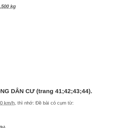
,500 kg
NG DÂN CƯ (trang 41;42;43;44).
60 km/h
, thì nhớ: Đề bài có cụm từ:
m/h)
/h)