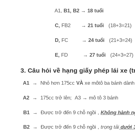
A1,
B1, B2
→ 18 tuổi
C,
FB2
→ 21 tuổi
(18+3=21)
D,
FC
→ 24 tuổi
(21+3=24)
E,
FD
→ 27 tuổi
(24+3=27)
3. Câu hỏi về hạng giấy phép lái xe (t
A1
→
Nhỏ hơn 175cc
VÀ
xe môtô ba bánh dành 
A2
→
175cc trở lên; A3
→
mô tô 3 bánh
B1
→
Được trở đến 9 chỗ ngồi ,
Không hành n
B2
→
Được trở đến 9 chỗ ngồi ,
trọng tải
dưới 3