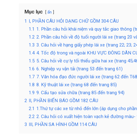
Mục lục
ẩn
1
I, PHẦN CÂU HỎI DẠNG CHỮ GỒM 304 CÂU
1.1
1. Phần câu hỏi khái niệm và quy tắc giao thông (
1.2
2. Phần câu hỏi về độ tuổi người lái xe (trang 20 v
1.3
3. Câu hỏi về hạng giấy phép lái xe (trang 22; 23; 2
1.4
4. Tốc độ trong và ngoài KHU VỰC ĐÔNG DÂN CƯ (
1.5
5. Câu hỏi về cự ly tối thiểu giữa hai xe (trang 45;4
1.6
6. Nghiệp vụ vận tải (trang 53 đến trang 61)
1.7
7. Văn hóa đạo đức người lái xe (trang 62 đến T68
1.8
8. Kỹ thuật lái xe (trang 68 đến trang 85)
1.9
9. Cấu tạo sửa chữa (trang 85 đến trang 94)
2
II, PHẦN BIỂN BÁO GỒM 182 CÂU
2.1
1.Thứ tự các xe từ nhỏ đến lớn (áp dụng cho phần
2.2
2. Câu hỏi có xuất hiện toàn vạch kẻ đường màu- tr
3
III, PHẦN SA HÌNH GỒM 114 CÂU