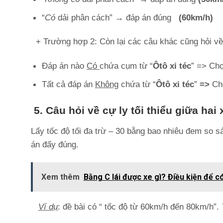
“
Có
dải phân cách”
→
đáp án đúng
(60km/
+ Trường hợp 2: Còn lại các câu khác cũng hỏi 
Đáp án nào
Có
chứa cụm từ “
Ôtô xi téc
” => Chọ
Tất cả đáp án
Không
chứa từ “
Ôtô xi téc
”
=>
Ch
5. Câu hỏi về cự ly tối thiểu giữa hai 
Lấy tốc độ tối đa trừ – 30 bằng bao nhiêu đem so s
án đấy đúng.
Xem thêm
Bằng C lái được xe gì? Điều kiện để c
Ví dụ
: đề bài có “ tốc độ từ 60km/h đến 80km/h”.