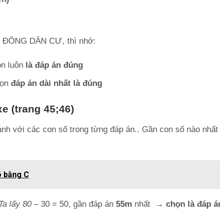
h)
về ĐÔNG DÂN CƯ, thì nhớ:
n luôn
là đáp án đúng
ọn
đáp án dài nhất là đúng
xe (trang 45;46)
ánh với các con số trong từng đáp án.. Gần con số nào nhất 
ó bằng C
Ta lấy 80
– 30 = 50, gần đáp án
55m
nhất
→ chọn là đáp á