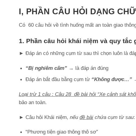
I, PHẦN CÂU HỎI DẠNG CHỮ
Có 60 câu hỏi về tình huống mất an toàn giao thôn
1. Phần câu hỏi khái niệm và quy tắc 
► Đáp án có những cụm từ sau thì chọn luôn là đá
“Bị nghiêm cấm”
→
là đáp án đúng
Đáp án bắt đầu bằng cụm từ
“Không được…”
Loại trừ 1 câu : Câu 28 đề bài hỏi “Xe cảnh sát khô
bảo an toàn.
► Câu hỏi Khái niệm,
nếu
đề bài
chứa cụm từ sau
:
“Phương tiện giao thông thô sơ”