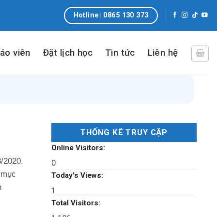
Hotline: 0865 130 373
iáo viên
Đặt lịch học
Tin tức
Liên hệ
THỐNG KÊ TRUY CẬP
Online Visitors:
8/2020.
0
m mục
Today's Views:
h
1
Total Visitors: