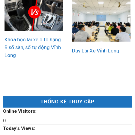
Khóa học lái xe ô tô hạng
B số sàn, số tự động Vĩnh
Dạy Lái Xe Vĩnh Long
Long
THỐNG KÊ TRUY CẬP
Online Visitors:
0
Today's Views: